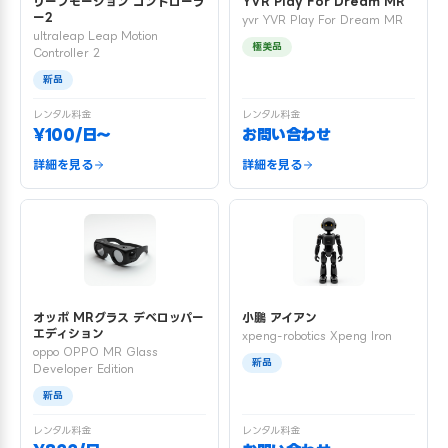
リープモーション コントローラ
YVR Play For Dream MR
ー2
yvr YVR Play For Dream MR
ultraleap Leap Motion
極美品
Controller 2
新品
レンタル料金
レンタル料金
¥100/日〜
お問い合わせ
詳細を見る
詳細を見る
オッポ MRグラス デベロッパー
小鵬 アイアン
エディション
xpeng-robotics Xpeng Iron
oppo OPPO MR Glass
新品
Developer Edition
新品
レンタル料金
レンタル料金