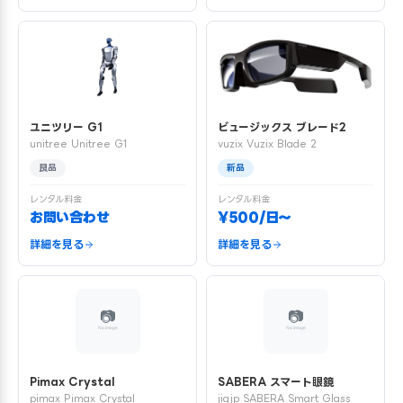
ユニツリー G1
ビュージックス ブレード2
unitree Unitree G1
vuzix Vuzix Blade 2
良品
新品
レンタル料金
レンタル料金
お問い合わせ
¥500/日〜
詳細を見る
詳細を見る
Pimax Crystal
SABERA スマート眼鏡
pimax Pimax Crystal
jigjp SABERA Smart Glass