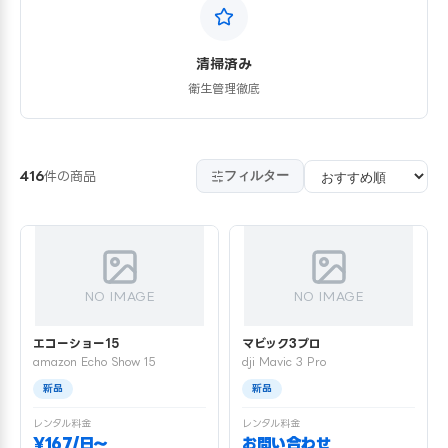
清掃済み
衛生管理徹底
フィルター
416
件の商品
NO IMAGE
NO IMAGE
エコーショー15
マビック3プロ
amazon Echo Show 15
dji Mavic 3 Pro
新品
新品
レンタル料金
レンタル料金
¥167/日〜
お問い合わせ