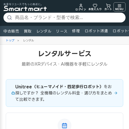
未来をリユースでもっと身近に。
お気に入り
MENU
カート
ログイン
修理
ロボット派遣
ロボット
中古販売
買取
レンタル
リース
トップ
>
レンタル
レンタルサービス
最新のXRデバイス・AI機器を手軽にレンタル
Unitree（ヒューマノイド・四足歩行ロボット）
をお
探しですか？ 全機種のレンタル料金・選び方をまとめ
て比較できます。