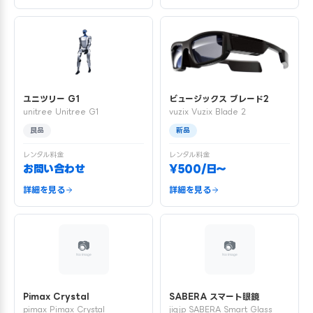
ユニツリー G1
ビュージックス ブレード2
unitree Unitree G1
vuzix Vuzix Blade 2
良品
新品
レンタル料金
レンタル料金
お問い合わせ
¥500/日〜
詳細を見る
詳細を見る
Pimax Crystal
SABERA スマート眼鏡
pimax Pimax Crystal
jigjp SABERA Smart Glass