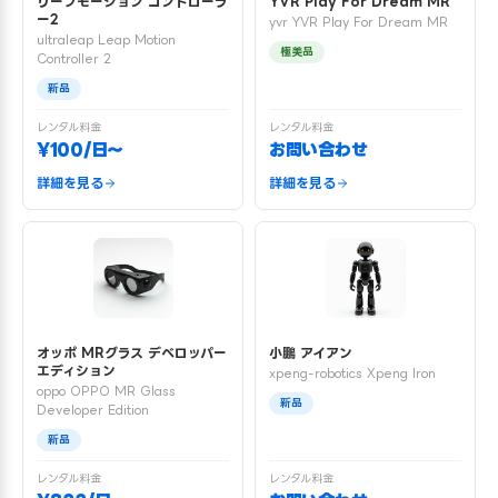
リープモーション コントローラ
YVR Play For Dream MR
ー2
yvr YVR Play For Dream MR
ultraleap Leap Motion
極美品
Controller 2
新品
レンタル料金
レンタル料金
¥100/日〜
お問い合わせ
詳細を見る
詳細を見る
オッポ MRグラス デベロッパー
小鵬 アイアン
エディション
xpeng-robotics Xpeng Iron
oppo OPPO MR Glass
新品
Developer Edition
新品
レンタル料金
レンタル料金