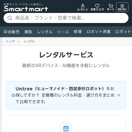
未来をリユースでもっと身近に。
お気に入り
MENU
カート
ログイン
修理
ロボット派遣
ロボット
中古販売
買取
レンタル
リース
トップ
>
レンタル
レンタルサービス
最新のXRデバイス・AI機器を手軽にレンタル
Unitree（ヒューマノイド・四足歩行ロボット）
をお
探しですか？ 全機種のレンタル料金・選び方をまとめ
て比較できます。