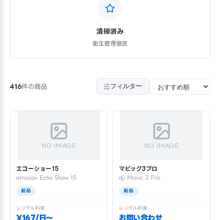
清掃済み
衛生管理徹底
フィルター
416
件の商品
NO IMAGE
NO IMAGE
エコーショー15
マビック3プロ
amazon Echo Show 15
dji Mavic 3 Pro
新品
新品
レンタル料金
レンタル料金
¥167/日〜
お問い合わせ