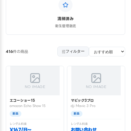
清掃済み
衛生管理徹底
フィルター
416
件の商品
NO IMAGE
NO IMAGE
エコーショー15
マビック3プロ
amazon Echo Show 15
dji Mavic 3 Pro
新品
新品
レンタル料金
レンタル料金
¥167/日〜
お問い合わせ