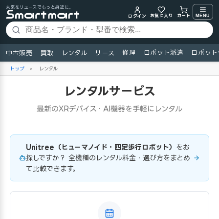
未来をリユースでもっと身近に。
お気に入り
MENU
カート
ログイン
修理
ロボット派遣
ロボット
中古販売
買取
レンタル
リース
トップ
>
レンタル
レンタルサービス
最新のXRデバイス・AI機器を手軽にレンタル
Unitree（ヒューマノイド・四足歩行ロボット）
をお
探しですか？ 全機種のレンタル料金・選び方をまとめ
て比較できます。