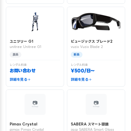
ユニツリー G1
ビュージックス ブレード2
unitree Unitree G1
vuzix Vuzix Blade 2
良品
新品
レンタル料金
レンタル料金
お問い合わせ
¥500/日〜
詳細を見る
詳細を見る
Pimax Crystal
SABERA スマート眼鏡
pimax Pimax Crystal
jigjp SABERA Smart Glass