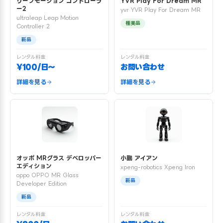
リープモーション コントローラ
YVR Play For Dream MR
ー2
yvr YVR Play For Dream MR
ultraleap Leap Motion
極美品
Controller 2
新品
レンタル料金
レンタル料金
¥100/日〜
お問い合わせ
詳細を見る
詳細を見る
オッポ MRグラス デベロッパー
小鵬 アイアン
エディション
xpeng-robotics Xpeng Iron
oppo OPPO MR Glass
新品
Developer Edition
新品
レンタル料金
レンタル料金