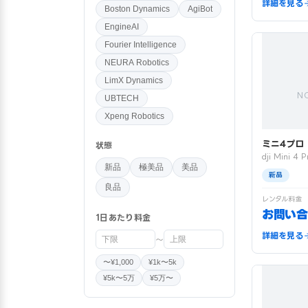
詳細を見る
Boston Dynamics
AgiBot
EngineAI
Fourier Intelligence
NEURA Robotics
LimX Dynamics
N
UBTECH
Xpeng Robotics
ミニ4プロ
状態
dji Mini 4 P
新品
極美品
美品
新品
良品
レンタル料金
お問い合
1日あたり料金
詳細を見る
〜
〜¥1,000
¥1k〜5k
¥5k〜5万
¥5万〜