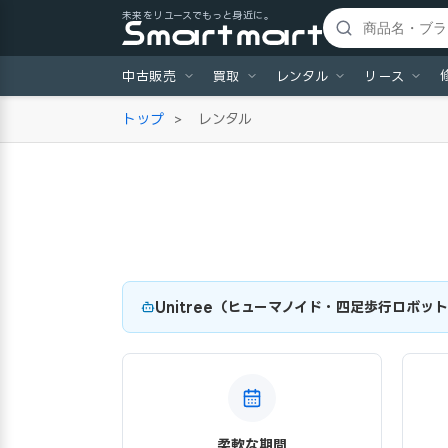
未来をリユースでもっと身近に。
中古販売
買取
レンタル
リース
トップ
>
レンタル
Unitree（ヒューマノイド・四足歩行ロボッ
柔軟な期間