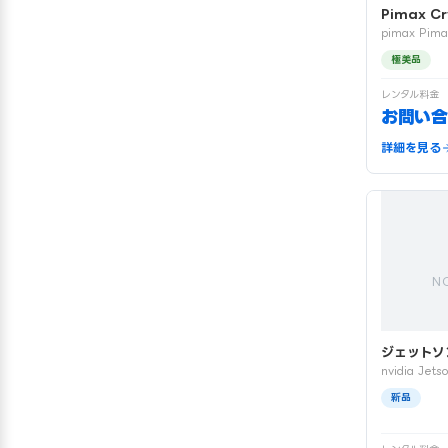
Pimax Cr
pimax Pima
極美品
レンタル料金
お問い合
詳細を見る
N
ジェットソ
nvidia Jets
新品