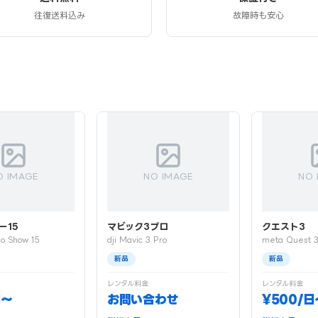
往復送料込み
故障時も安心
O IMAGE
NO IMAGE
NO 
ー15
マビック3プロ
クエスト3
o Show 15
dji Mavic 3 Pro
meta Quest 
新品
新品
レンタル料金
レンタル料金
日〜
お問い合わせ
¥500/日