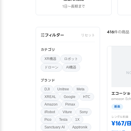
1日〜長期まで
416
件の商品
フィルター
リセット
カテゴリ
XR機器
ロボット
ドローン
AI機器
N
ブランド
DJI
Unitree
Meta
エコーショ
XREAL
Google
HTC
amazon Ech
Amazon
Pimax
新品
iRobot
Viture
Sony
レンタル料金
Pico
Tesla
1X
¥167/
Sanctuary AI
Apptronik