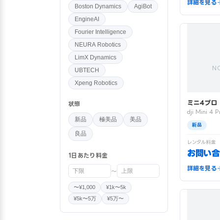
詳細を見る
Boston Dynamics
AgiBot
EngineAI
Fourier Intelligence
NEURA Robotics
LimX Dynamics
N
UBTECH
Xpeng Robotics
ミニ4プロ
状態
dji Mini 4 P
新品
極美品
美品
新品
良品
レンタル料金
お問い合
1日あたり料金
詳細を見る
〜
〜¥1,000
¥1k〜5k
¥5k〜5万
¥5万〜