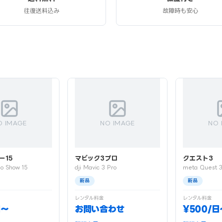
往復送料込み
故障時も安心
O IMAGE
NO IMAGE
NO 
ー15
マビック3プロ
クエスト3
o Show 15
dji Mavic 3 Pro
meta Quest 
新品
新品
レンタル料金
レンタル料金
日〜
お問い合わせ
¥500/日