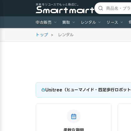
未来をリユースでもっと身近に。
中古販売
買取
レンタル
リース
トップ
>
レンタル
Unitree（ヒューマノイド・四足歩行ロボッ
柔軟な期間