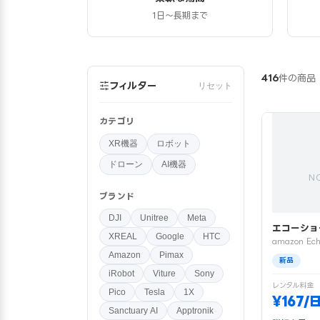
1日〜長期まで
416
件の商品
フィルター
リセット
カテゴリ
XR機器
ロボット
ドローン
AI機器
N
ブランド
DJI
Unitree
Meta
エコーショ
XREAL
Google
HTC
amazon Ech
Amazon
Pimax
新品
iRobot
Viture
Sony
レンタル料金
Pico
Tesla
1X
¥167/
Sanctuary AI
Apptronik