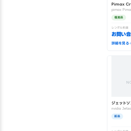
Pimax Cr
pimax Pima
極美品
レンタル料金
お問い合
詳細を見る
N
ジェットソ
nvidia Jets
新品