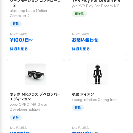
リープモーション コントローラ
YVR Play For Dream MR
ー2
yvr YVR Play For Dream MR
ultraleap Leap Motion
極美品
Controller 2
新品
レンタル料金
レンタル料金
¥100/日〜
お問い合わせ
詳細を見る
詳細を見る
オッポ MRグラス デベロッパー
小鵬 アイアン
エディション
xpeng-robotics Xpeng Iron
oppo OPPO MR Glass
新品
Developer Edition
新品
レンタル料金
レンタル料金