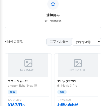
清掃済み
衛生管理徹底
フィルター
416
件の商品
NO IMAGE
NO IMAGE
エコーショー15
マビック3プロ
amazon Echo Show 15
dji Mavic 3 Pro
新品
新品
レンタル料金
レンタル料金
¥167/日〜
お問い合わせ