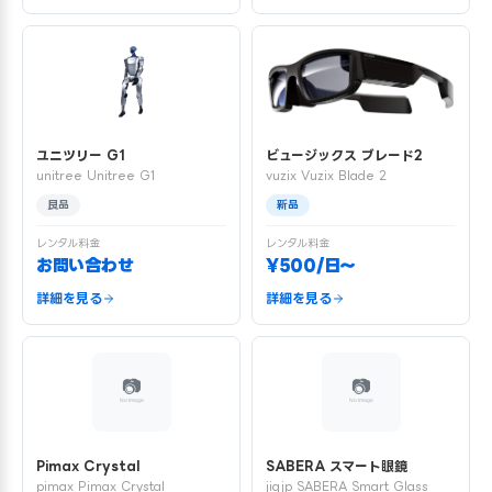
ユニツリー G1
ビュージックス ブレード2
unitree Unitree G1
vuzix Vuzix Blade 2
良品
新品
レンタル料金
レンタル料金
お問い合わせ
¥500/日〜
詳細を見る
詳細を見る
Pimax Crystal
SABERA スマート眼鏡
pimax Pimax Crystal
jigjp SABERA Smart Glass