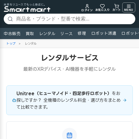
未来をリユースでもっと身近に。
お気に入り
MENU
カート
ログイン
修理
ロボット派遣
ロボット
中古販売
買取
レンタル
リース
トップ
>
レンタル
レンタルサービス
最新のXRデバイス・AI機器を手軽にレンタル
Unitree（ヒューマノイド・四足歩行ロボット）
をお
探しですか？ 全機種のレンタル料金・選び方をまとめ
て比較できます。