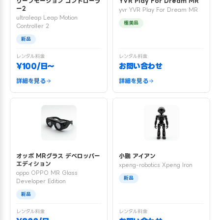
リープモーション コントローラ
YVR Play For Dream MR
ー2
yvr YVR Play For Dream MR
ultraleap Leap Motion
極美品
Controller 2
新品
レンタル料金
レンタル料金
¥100/日〜
お問い合わせ
詳細を見る
詳細を見る
オッポ MRグラス デベロッパー
小鵬 アイアン
エディション
xpeng-robotics Xpeng Iron
oppo OPPO MR Glass
新品
Developer Edition
新品
レンタル料金
レンタル料金