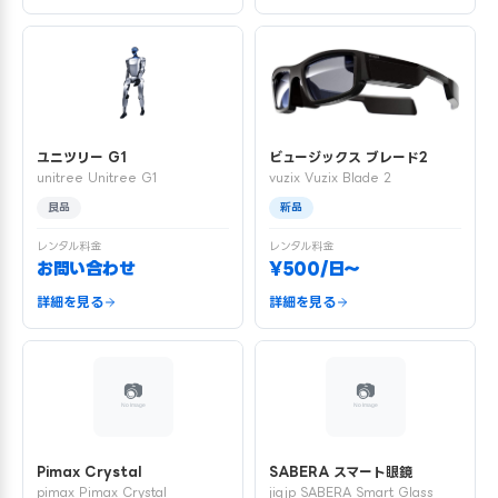
ユニツリー G1
ビュージックス ブレード2
unitree Unitree G1
vuzix Vuzix Blade 2
良品
新品
レンタル料金
レンタル料金
お問い合わせ
¥500/日〜
詳細を見る
詳細を見る
Pimax Crystal
SABERA スマート眼鏡
pimax Pimax Crystal
jigjp SABERA Smart Glass