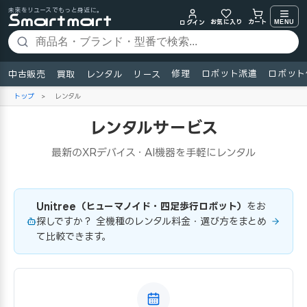
未来をリユースでもっと身近に。
お気に入り
MENU
カート
ログイン
修理
ロボット派遣
ロボット
中古販売
買取
レンタル
リース
トップ
>
レンタル
レンタルサービス
最新のXRデバイス・AI機器を手軽にレンタル
Unitree（ヒューマノイド・四足歩行ロボット）
をお
探しですか？ 全機種のレンタル料金・選び方をまとめ
て比較できます。