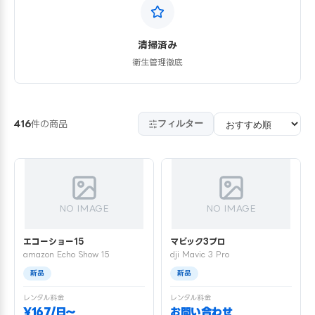
清掃済み
衛生管理徹底
フィルター
416
件の商品
NO IMAGE
NO IMAGE
エコーショー15
マビック3プロ
amazon Echo Show 15
dji Mavic 3 Pro
新品
新品
レンタル料金
レンタル料金
¥167/日〜
お問い合わせ