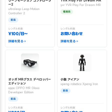
リープモーション コントローラ
YVR Play For Dream MR
ー2
yvr YVR Play For Dream MR
ultraleap Leap Motion
極美品
Controller 2
新品
レンタル料金
レンタル料金
¥100/日〜
お問い合わせ
詳細を見る
詳細を見る
オッポ MRグラス デベロッパー
小鵬 アイアン
エディション
xpeng-robotics Xpeng Iron
oppo OPPO MR Glass
新品
Developer Edition
新品
レンタル料金
レンタル料金