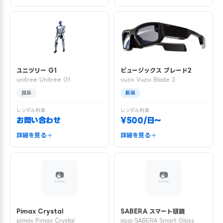
ユニツリー G1
ビュージックス ブレード2
unitree Unitree G1
vuzix Vuzix Blade 2
良品
新品
レンタル料金
レンタル料金
お問い合わせ
¥500/日〜
詳細を見る
詳細を見る
Pimax Crystal
SABERA スマート眼鏡
pimax Pimax Crystal
jigjp SABERA Smart Glass