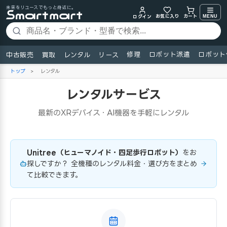
未来をリユースでもっと身近に。
お気に入り
MENU
カート
ログイン
修理
ロボット派遣
ロボット
中古販売
買取
レンタル
リース
トップ
>
レンタル
レンタルサービス
最新のXRデバイス・AI機器を手軽にレンタル
Unitree（ヒューマノイド・四足歩行ロボット）
をお
探しですか？ 全機種のレンタル料金・選び方をまとめ
て比較できます。