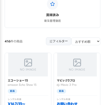
清掃済み
衛生管理徹底
フィルター
416
件の商品
NO IMAGE
NO IMAGE
エコーショー15
マビック3プロ
amazon Echo Show 15
dji Mavic 3 Pro
新品
新品
レンタル料金
レンタル料金
¥167/日〜
お問い合わせ