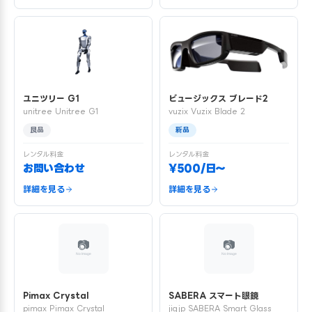
ユニツリー G1
ビュージックス ブレード2
unitree Unitree G1
vuzix Vuzix Blade 2
良品
新品
レンタル料金
レンタル料金
お問い合わせ
¥500/日〜
詳細を見る
詳細を見る
Pimax Crystal
SABERA スマート眼鏡
pimax Pimax Crystal
jigjp SABERA Smart Glass