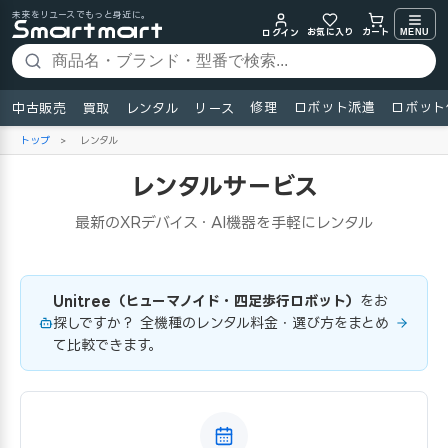
未来をリユースでもっと身近に。
お気に入り
MENU
カート
ログイン
修理
ロボット派遣
ロボット
中古販売
買取
レンタル
リース
トップ
>
レンタル
レンタルサービス
最新のXRデバイス・AI機器を手軽にレンタル
Unitree（ヒューマノイド・四足歩行ロボット）
をお
探しですか？ 全機種のレンタル料金・選び方をまとめ
て比較できます。