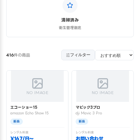
清掃済み
衛生管理徹底
フィルター
416
件の商品
NO IMAGE
NO IMAGE
エコーショー15
マビック3プロ
amazon Echo Show 15
dji Mavic 3 Pro
新品
新品
レンタル料金
レンタル料金
¥167/日〜
お問い合わせ