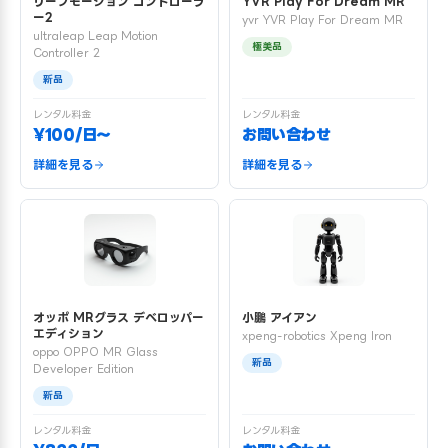
リープモーション コントローラ
YVR Play For Dream MR
ー2
yvr YVR Play For Dream MR
ultraleap Leap Motion
極美品
Controller 2
新品
レンタル料金
レンタル料金
¥100/日〜
お問い合わせ
詳細を見る
詳細を見る
オッポ MRグラス デベロッパー
小鵬 アイアン
エディション
xpeng-robotics Xpeng Iron
oppo OPPO MR Glass
新品
Developer Edition
新品
レンタル料金
レンタル料金