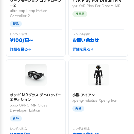
リープモーション コントローラ
YVR Play For Dream MR
ー2
yvr YVR Play For Dream MR
ultraleap Leap Motion
極美品
Controller 2
新品
レンタル料金
レンタル料金
¥100/日〜
お問い合わせ
詳細を見る
詳細を見る
オッポ MRグラス デベロッパー
小鵬 アイアン
エディション
xpeng-robotics Xpeng Iron
oppo OPPO MR Glass
新品
Developer Edition
新品
レンタル料金
レンタル料金