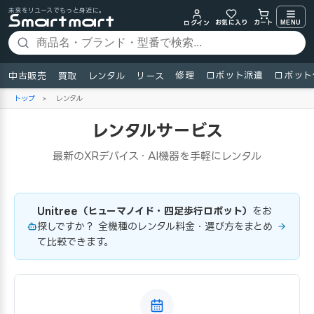
未来をリユースでもっと身近に。
お気に入り
MENU
カート
ログイン
修理
ロボット派遣
ロボット
中古販売
買取
レンタル
リース
トップ
>
レンタル
レンタルサービス
最新のXRデバイス・AI機器を手軽にレンタル
Unitree（ヒューマノイド・四足歩行ロボット）
をお
探しですか？ 全機種のレンタル料金・選び方をまとめ
て比較できます。