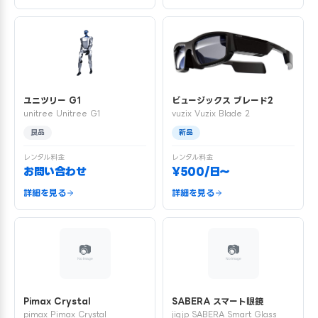
ユニツリー G1
ビュージックス ブレード2
unitree Unitree G1
vuzix Vuzix Blade 2
良品
新品
レンタル料金
レンタル料金
お問い合わせ
¥500/日〜
詳細を見る
詳細を見る
Pimax Crystal
SABERA スマート眼鏡
pimax Pimax Crystal
jigjp SABERA Smart Glass