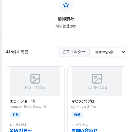
清掃済み
衛生管理徹底
フィルター
416
件の商品
NO IMAGE
NO IMAGE
エコーショー15
マビック3プロ
amazon Echo Show 15
dji Mavic 3 Pro
新品
新品
レンタル料金
レンタル料金
¥167/日〜
お問い合わせ