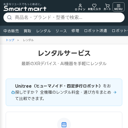
未来をリユースでもっと身近に。
お気に入り
MENU
カート
ログイン
修理
ロボット派遣
ロボット
中古販売
買取
レンタル
リース
トップ
>
レンタル
レンタルサービス
最新のXRデバイス・AI機器を手軽にレンタル
Unitree（ヒューマノイド・四足歩行ロボット）
をお
探しですか？ 全機種のレンタル料金・選び方をまとめ
て比較できます。