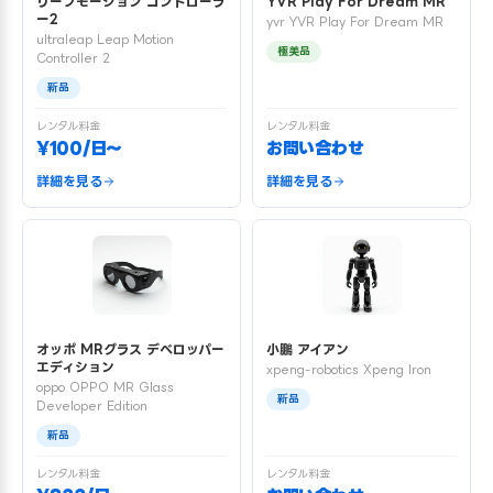
リープモーション コントローラ
YVR Play For Dream MR
ー2
yvr YVR Play For Dream MR
ultraleap Leap Motion
極美品
Controller 2
新品
レンタル料金
レンタル料金
¥100/日〜
お問い合わせ
詳細を見る
詳細を見る
オッポ MRグラス デベロッパー
小鵬 アイアン
エディション
xpeng-robotics Xpeng Iron
oppo OPPO MR Glass
新品
Developer Edition
新品
レンタル料金
レンタル料金