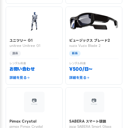
ユニツリー G1
ビュージックス ブレード2
unitree Unitree G1
vuzix Vuzix Blade 2
良品
新品
レンタル料金
レンタル料金
お問い合わせ
¥500/日〜
詳細を見る
詳細を見る
Pimax Crystal
SABERA スマート眼鏡
pimax Pimax Crystal
jigjp SABERA Smart Glass