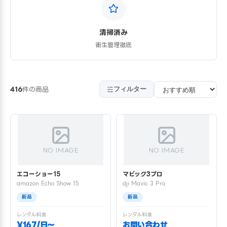
清掃済み
衛生管理徹底
フィルター
416
件の商品
NO IMAGE
NO IMAGE
エコーショー15
マビック3プロ
amazon Echo Show 15
dji Mavic 3 Pro
新品
新品
レンタル料金
レンタル料金
¥167/日〜
お問い合わせ