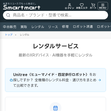
未来をリユースでもっと身近に。
お気に入り
MENU
カート
ログイン
修理
ロボット派遣
ロボット
中古販売
買取
レンタル
リース
トップ
>
レンタル
レンタルサービス
最新のXRデバイス・AI機器を手軽にレンタル
Unitree（ヒューマノイド・四足歩行ロボット）
をお
探しですか？ 全機種のレンタル料金・選び方をまとめ
て比較できます。