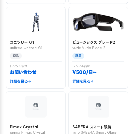
ユニツリー G1
ビュージックス ブレード2
unitree Unitree G1
vuzix Vuzix Blade 2
良品
新品
レンタル料金
レンタル料金
お問い合わせ
¥500/日〜
詳細を見る
詳細を見る
Pimax Crystal
SABERA スマート眼鏡
pimax Pimax Crystal
jigjp SABERA Smart Glass