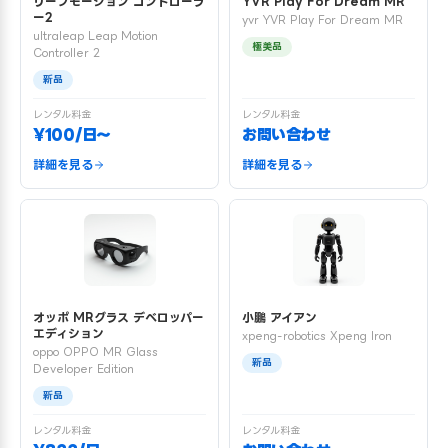
リープモーション コントローラ
YVR Play For Dream MR
ー2
yvr YVR Play For Dream MR
ultraleap Leap Motion
極美品
Controller 2
新品
レンタル料金
レンタル料金
¥100/日〜
お問い合わせ
詳細を見る
詳細を見る
オッポ MRグラス デベロッパー
小鵬 アイアン
エディション
xpeng-robotics Xpeng Iron
oppo OPPO MR Glass
新品
Developer Edition
新品
レンタル料金
レンタル料金