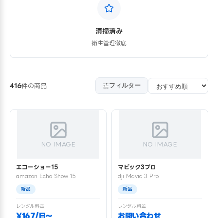
清掃済み
衛生管理徹底
フィルター
416
件の商品
NO IMAGE
NO IMAGE
エコーショー15
マビック3プロ
amazon Echo Show 15
dji Mavic 3 Pro
新品
新品
レンタル料金
レンタル料金
¥167/日〜
お問い合わせ