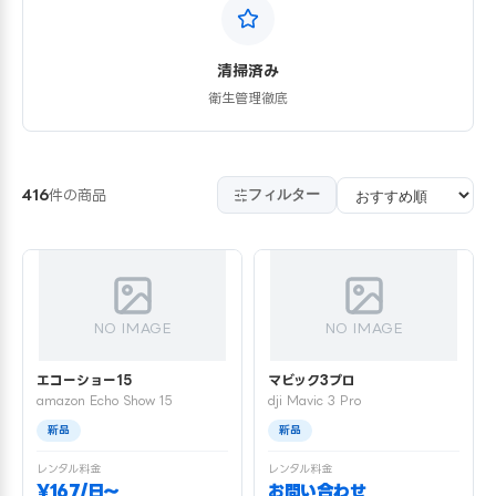
清掃済み
衛生管理徹底
フィルター
416
件の商品
NO IMAGE
NO IMAGE
エコーショー15
マビック3プロ
amazon Echo Show 15
dji Mavic 3 Pro
新品
新品
レンタル料金
レンタル料金
¥167/日〜
お問い合わせ