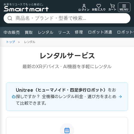
未来をリユースでもっと身近に。
お気に入り
MENU
カート
ログイン
修理
ロボット派遣
ロボット
中古販売
買取
レンタル
リース
トップ
>
レンタル
レンタルサービス
最新のXRデバイス・AI機器を手軽にレンタル
Unitree（ヒューマノイド・四足歩行ロボット）
をお
探しですか？ 全機種のレンタル料金・選び方をまとめ
て比較できます。