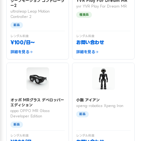
リープモーション コントローラ
YVR Play For Dream MR
ー2
yvr YVR Play For Dream MR
ultraleap Leap Motion
極美品
Controller 2
新品
レンタル料金
レンタル料金
¥100/日〜
お問い合わせ
詳細を見る
詳細を見る
オッポ MRグラス デベロッパー
小鵬 アイアン
エディション
xpeng-robotics Xpeng Iron
oppo OPPO MR Glass
新品
Developer Edition
新品
レンタル料金
レンタル料金