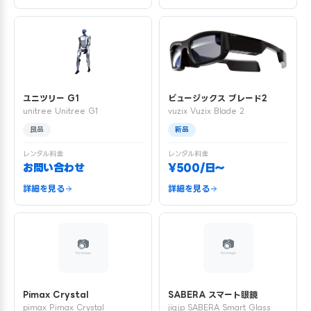
ユニツリー G1
ビュージックス ブレード2
unitree Unitree G1
vuzix Vuzix Blade 2
良品
新品
レンタル料金
レンタル料金
お問い合わせ
¥500/日〜
詳細を見る
詳細を見る
Pimax Crystal
SABERA スマート眼鏡
pimax Pimax Crystal
jigjp SABERA Smart Glass