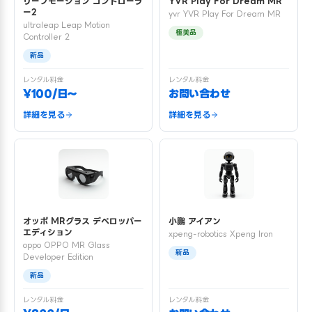
リープモーション コントローラ
YVR Play For Dream MR
ー2
yvr YVR Play For Dream MR
ultraleap Leap Motion
極美品
Controller 2
新品
レンタル料金
レンタル料金
¥100/日〜
お問い合わせ
詳細を見る
詳細を見る
オッポ MRグラス デベロッパー
小鵬 アイアン
エディション
xpeng-robotics Xpeng Iron
oppo OPPO MR Glass
新品
Developer Edition
新品
レンタル料金
レンタル料金