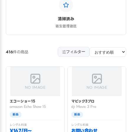
清掃済み
衛生管理徹底
フィルター
416
件の商品
NO IMAGE
NO IMAGE
エコーショー15
マビック3プロ
amazon Echo Show 15
dji Mavic 3 Pro
新品
新品
レンタル料金
レンタル料金
¥167/日〜
お問い合わせ