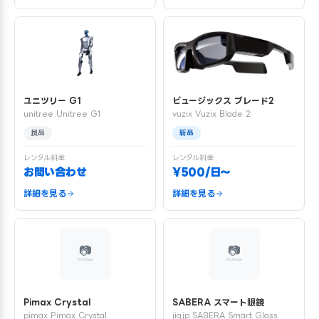
ユニツリー G1
ビュージックス ブレード2
unitree Unitree G1
vuzix Vuzix Blade 2
良品
新品
レンタル料金
レンタル料金
お問い合わせ
¥500/日〜
詳細を見る
詳細を見る
Pimax Crystal
SABERA スマート眼鏡
pimax Pimax Crystal
jigjp SABERA Smart Glass