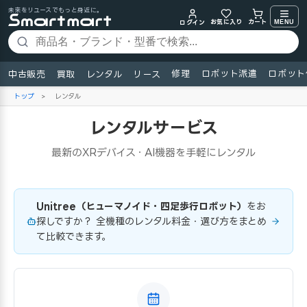
未来をリユースでもっと身近に。
お気に入り
MENU
カート
ログイン
修理
ロボット派遣
ロボット
中古販売
買取
レンタル
リース
トップ
>
レンタル
レンタルサービス
最新のXRデバイス・AI機器を手軽にレンタル
Unitree（ヒューマノイド・四足歩行ロボット）
をお
探しですか？ 全機種のレンタル料金・選び方をまとめ
て比較できます。