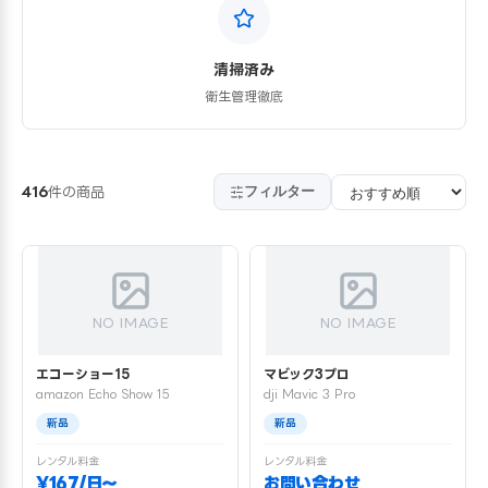
清掃済み
衛生管理徹底
フィルター
416
件の商品
NO IMAGE
NO IMAGE
エコーショー15
マビック3プロ
amazon Echo Show 15
dji Mavic 3 Pro
新品
新品
レンタル料金
レンタル料金
¥167/日〜
お問い合わせ