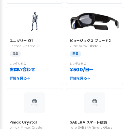
ユニツリー G1
ビュージックス ブレード2
unitree Unitree G1
vuzix Vuzix Blade 2
良品
新品
レンタル料金
レンタル料金
お問い合わせ
¥500/日〜
詳細を見る
詳細を見る
Pimax Crystal
SABERA スマート眼鏡
pimax Pimax Crystal
jigjp SABERA Smart Glass