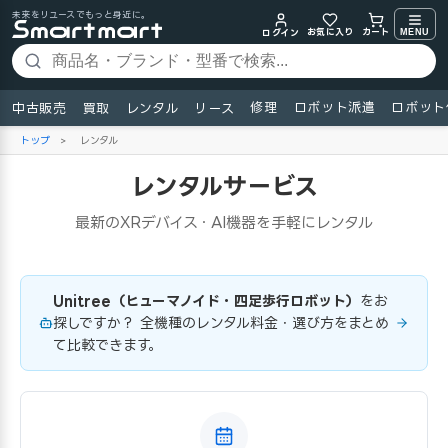
未来をリユースでもっと身近に。
お気に入り
MENU
カート
ログイン
修理
ロボット派遣
ロボット
中古販売
買取
レンタル
リース
トップ
>
レンタル
レンタルサービス
最新のXRデバイス・AI機器を手軽にレンタル
Unitree（ヒューマノイド・四足歩行ロボット）
をお
探しですか？ 全機種のレンタル料金・選び方をまとめ
て比較できます。