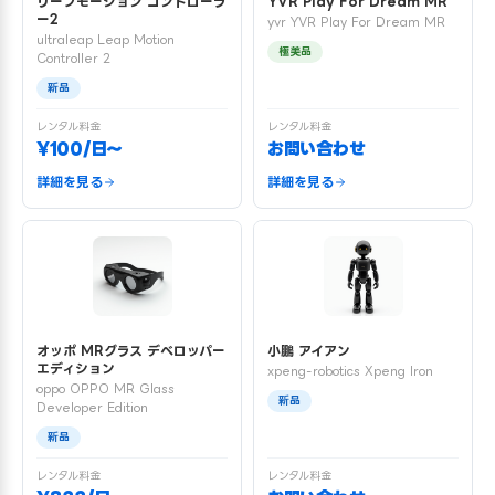
リープモーション コントローラ
YVR Play For Dream MR
ー2
yvr YVR Play For Dream MR
ultraleap Leap Motion
極美品
Controller 2
新品
レンタル料金
レンタル料金
¥100/日〜
お問い合わせ
詳細を見る
詳細を見る
オッポ MRグラス デベロッパー
小鵬 アイアン
エディション
xpeng-robotics Xpeng Iron
oppo OPPO MR Glass
新品
Developer Edition
新品
レンタル料金
レンタル料金