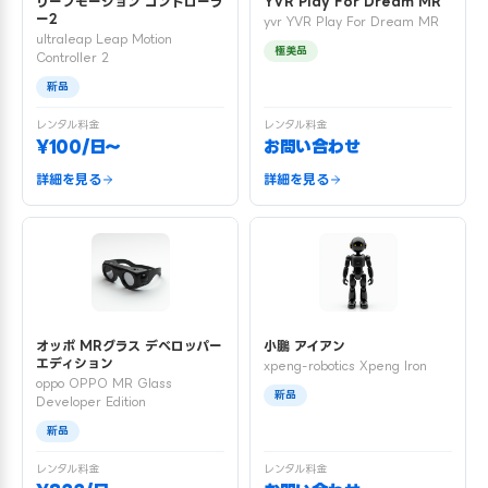
リープモーション コントローラ
YVR Play For Dream MR
ー2
yvr YVR Play For Dream MR
ultraleap Leap Motion
極美品
Controller 2
新品
レンタル料金
レンタル料金
¥100/日〜
お問い合わせ
詳細を見る
詳細を見る
オッポ MRグラス デベロッパー
小鵬 アイアン
エディション
xpeng-robotics Xpeng Iron
oppo OPPO MR Glass
新品
Developer Edition
新品
レンタル料金
レンタル料金