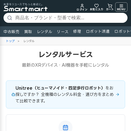
未来をリユースでもっと身近に。
お気に入り
MENU
カート
ログイン
修理
ロボット派遣
ロボット
中古販売
買取
レンタル
リース
トップ
>
レンタル
レンタルサービス
最新のXRデバイス・AI機器を手軽にレンタル
Unitree（ヒューマノイド・四足歩行ロボット）
をお
探しですか？ 全機種のレンタル料金・選び方をまとめ
て比較できます。