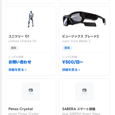
ユニツリー G1
ビュージックス ブレード2
unitree Unitree G1
vuzix Vuzix Blade 2
良品
新品
レンタル料金
レンタル料金
お問い合わせ
¥500/日〜
詳細を見る
詳細を見る
Pimax Crystal
SABERA スマート眼鏡
pimax Pimax Crystal
jigjp SABERA Smart Glass