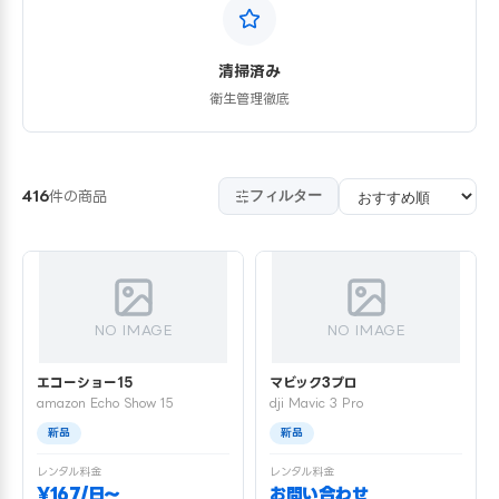
清掃済み
衛生管理徹底
フィルター
416
件の商品
NO IMAGE
NO IMAGE
エコーショー15
マビック3プロ
amazon Echo Show 15
dji Mavic 3 Pro
新品
新品
レンタル料金
レンタル料金
¥167/日〜
お問い合わせ