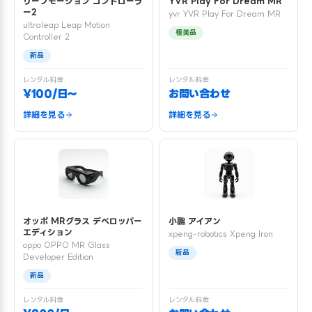
リープモーション コントローラ
YVR Play For Dream MR
ー2
yvr YVR Play For Dream MR
ultraleap Leap Motion
極美品
Controller 2
新品
レンタル料金
レンタル料金
¥100/日〜
お問い合わせ
詳細を見る
詳細を見る
オッポ MRグラス デベロッパー
小鵬 アイアン
エディション
xpeng-robotics Xpeng Iron
oppo OPPO MR Glass
新品
Developer Edition
新品
レンタル料金
レンタル料金