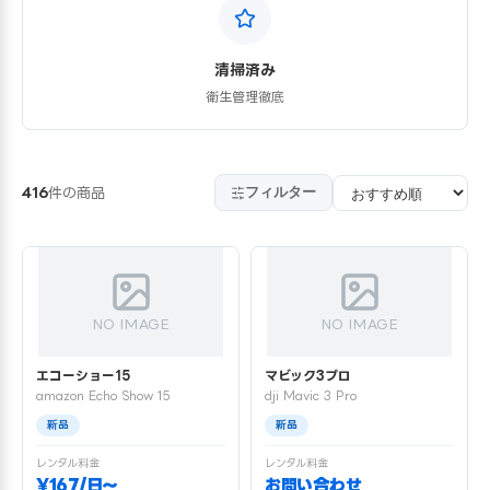
清掃済み
衛生管理徹底
フィルター
416
件の商品
NO IMAGE
NO IMAGE
エコーショー15
マビック3プロ
amazon Echo Show 15
dji Mavic 3 Pro
新品
新品
レンタル料金
レンタル料金
¥167/日〜
お問い合わせ