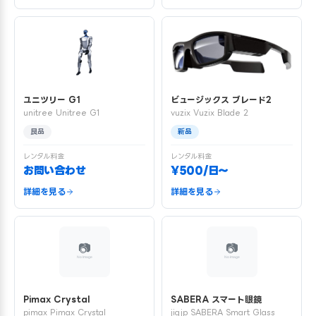
ユニツリー G1
ビュージックス ブレード2
unitree Unitree G1
vuzix Vuzix Blade 2
良品
新品
レンタル料金
レンタル料金
お問い合わせ
¥500/日〜
詳細を見る
詳細を見る
Pimax Crystal
SABERA スマート眼鏡
pimax Pimax Crystal
jigjp SABERA Smart Glass