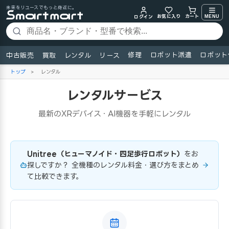
未来をリユースでもっと身近に。
お気に入り
MENU
カート
ログイン
修理
ロボット派遣
ロボット
中古販売
買取
レンタル
リース
トップ
>
レンタル
レンタルサービス
最新のXRデバイス・AI機器を手軽にレンタル
Unitree（ヒューマノイド・四足歩行ロボット）
をお
探しですか？ 全機種のレンタル料金・選び方をまとめ
て比較できます。