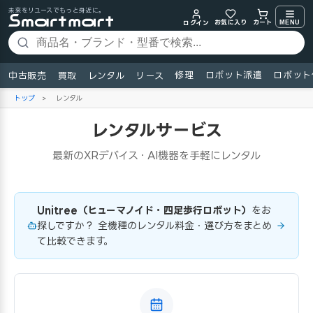
未来をリユースでもっと身近に。
お気に入り
MENU
カート
ログイン
修理
ロボット派遣
ロボット
中古販売
買取
レンタル
リース
トップ
>
レンタル
レンタルサービス
最新のXRデバイス・AI機器を手軽にレンタル
Unitree（ヒューマノイド・四足歩行ロボット）
をお
探しですか？ 全機種のレンタル料金・選び方をまとめ
て比較できます。