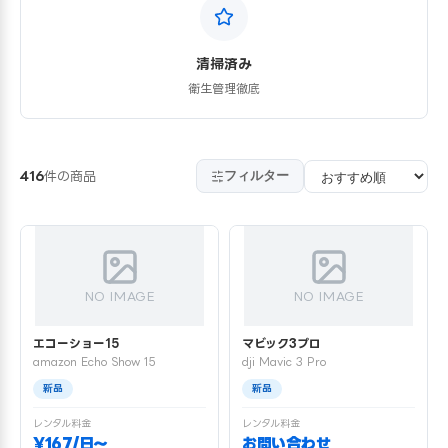
清掃済み
衛生管理徹底
フィルター
416
件の商品
NO IMAGE
NO IMAGE
エコーショー15
マビック3プロ
amazon Echo Show 15
dji Mavic 3 Pro
新品
新品
レンタル料金
レンタル料金
¥167/日〜
お問い合わせ