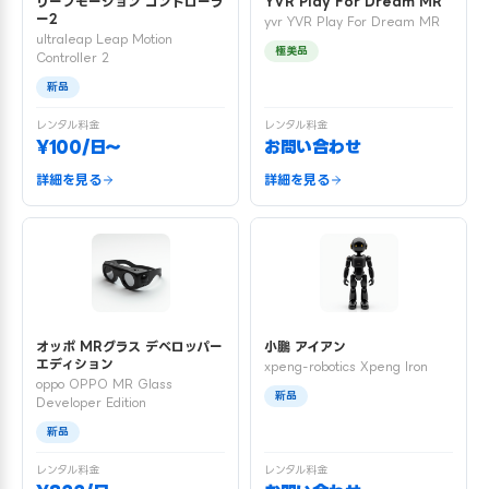
リープモーション コントローラ
YVR Play For Dream MR
ー2
yvr YVR Play For Dream MR
ultraleap Leap Motion
極美品
Controller 2
新品
レンタル料金
レンタル料金
¥100/日〜
お問い合わせ
詳細を見る
詳細を見る
オッポ MRグラス デベロッパー
小鵬 アイアン
エディション
xpeng-robotics Xpeng Iron
oppo OPPO MR Glass
新品
Developer Edition
新品
レンタル料金
レンタル料金