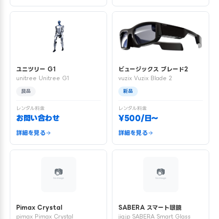
ユニツリー G1
ビュージックス ブレード2
unitree Unitree G1
vuzix Vuzix Blade 2
良品
新品
レンタル料金
レンタル料金
お問い合わせ
¥500/日〜
詳細を見る
詳細を見る
Pimax Crystal
SABERA スマート眼鏡
pimax Pimax Crystal
jigjp SABERA Smart Glass