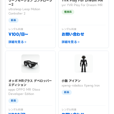
リープモーション コントローラ
YVR Play For Dream MR
ー2
yvr YVR Play For Dream MR
ultraleap Leap Motion
極美品
Controller 2
新品
レンタル料金
レンタル料金
¥100/日〜
お問い合わせ
詳細を見る
詳細を見る
オッポ MRグラス デベロッパー
小鵬 アイアン
エディション
xpeng-robotics Xpeng Iron
oppo OPPO MR Glass
新品
Developer Edition
新品
レンタル料金
レンタル料金