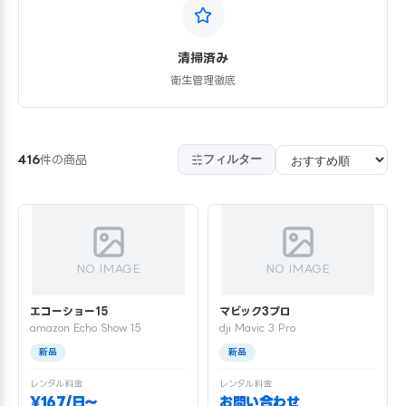
清掃済み
衛生管理徹底
フィルター
416
件の商品
NO IMAGE
NO IMAGE
エコーショー15
マビック3プロ
amazon Echo Show 15
dji Mavic 3 Pro
新品
新品
レンタル料金
レンタル料金
¥167/日〜
お問い合わせ