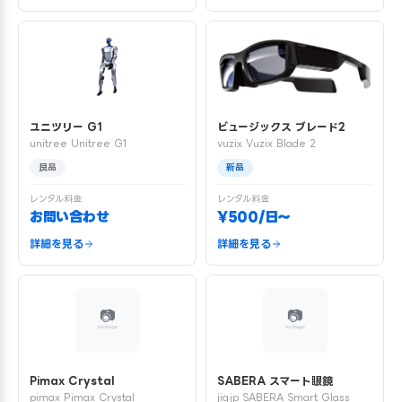
ユニツリー G1
ビュージックス ブレード2
unitree Unitree G1
vuzix Vuzix Blade 2
良品
新品
レンタル料金
レンタル料金
お問い合わせ
¥500/日〜
詳細を見る
詳細を見る
Pimax Crystal
SABERA スマート眼鏡
pimax Pimax Crystal
jigjp SABERA Smart Glass