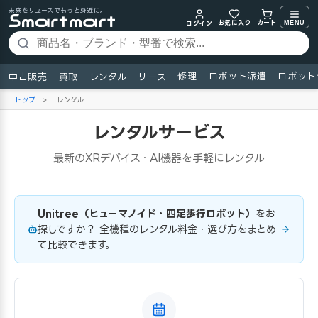
未来をリユースでもっと身近に。
お気に入り
MENU
カート
ログイン
修理
ロボット派遣
ロボット
中古販売
買取
レンタル
リース
トップ
>
レンタル
レンタルサービス
最新のXRデバイス・AI機器を手軽にレンタル
Unitree（ヒューマノイド・四足歩行ロボット）
をお
探しですか？ 全機種のレンタル料金・選び方をまとめ
て比較できます。