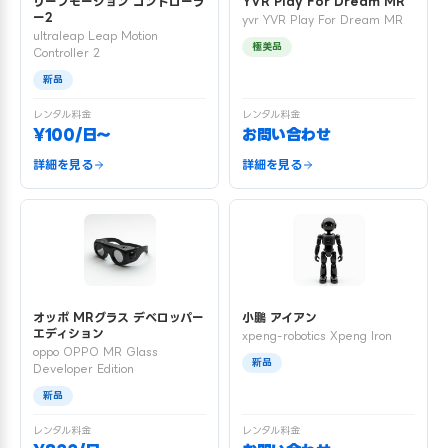
リープモーション コントローラ
YVR Play For Dream MR
ー2
yvr YVR Play For Dream MR
ultraleap Leap Motion
極美品
Controller 2
新品
レンタル料金
レンタル料金
¥100/日〜
お問い合わせ
詳細を見る
詳細を見る
オッポ MRグラス デベロッパー
小鵬 アイアン
エディション
xpeng-robotics Xpeng Iron
oppo OPPO MR Glass
新品
Developer Edition
新品
レンタル料金
レンタル料金