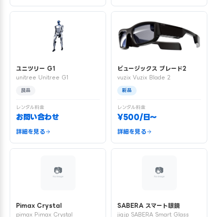
ユニツリー G1
ビュージックス ブレード2
unitree Unitree G1
vuzix Vuzix Blade 2
良品
新品
レンタル料金
レンタル料金
お問い合わせ
¥500/日〜
詳細を見る
詳細を見る
Pimax Crystal
SABERA スマート眼鏡
pimax Pimax Crystal
jigjp SABERA Smart Glass