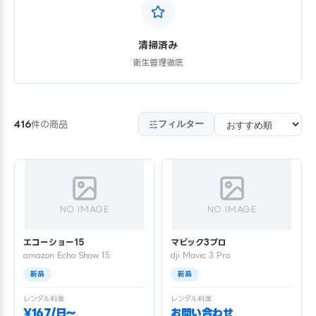
清掃済み
衛生管理徹底
フィルター
416
件の商品
NO IMAGE
NO IMAGE
エコーショー15
マビック3プロ
amazon Echo Show 15
dji Mavic 3 Pro
新品
新品
レンタル料金
レンタル料金
¥167/日〜
お問い合わせ