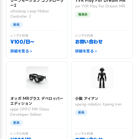
リープモーション コントローラ
YVR Play For Dream MR
ー2
yvr YVR Play For Dream MR
ultraleap Leap Motion
極美品
Controller 2
新品
レンタル料金
レンタル料金
¥100/日〜
お問い合わせ
詳細を見る
詳細を見る
オッポ MRグラス デベロッパー
小鵬 アイアン
エディション
xpeng-robotics Xpeng Iron
oppo OPPO MR Glass
新品
Developer Edition
新品
レンタル料金
レンタル料金