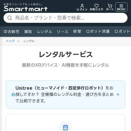
未来をリユースでもっと身近に。
お気に入り
MENU
カート
ログイン
修理
ロボット派遣
ロボット
中古販売
買取
レンタル
リース
トップ
>
レンタル
レンタルサービス
最新のXRデバイス・AI機器を手軽にレンタル
Unitree（ヒューマノイド・四足歩行ロボット）
をお
探しですか？ 全機種のレンタル料金・選び方をまとめ
て比較できます。