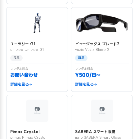
ユニツリー G1
ビュージックス ブレード2
unitree Unitree G1
vuzix Vuzix Blade 2
良品
新品
レンタル料金
レンタル料金
お問い合わせ
¥500/日〜
詳細を見る
詳細を見る
Pimax Crystal
SABERA スマート眼鏡
pimax Pimax Crystal
jigjp SABERA Smart Glass