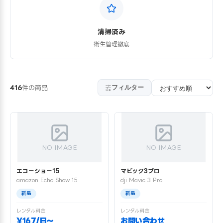
清掃済み
衛生管理徹底
フィルター
416
件の商品
NO IMAGE
NO IMAGE
エコーショー15
マビック3プロ
amazon Echo Show 15
dji Mavic 3 Pro
新品
新品
レンタル料金
レンタル料金
¥167/日〜
お問い合わせ