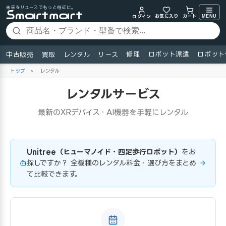
未来をリユースでもっと身近に。
お気に入り
MENU
カート
ログイン
修理
ロボット派遣
ロボット
中古販売
買取
レンタル
リース
トップ
>
レンタル
レンタルサービス
最新のXRデバイス・AI機器を手軽にレンタル
Unitree（ヒューマノイド・四足歩行ロボット）
をお
探しですか？ 全機種のレンタル料金・選び方をまとめ
て比較できます。