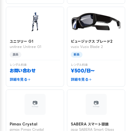
ユニツリー G1
ビュージックス ブレード2
unitree Unitree G1
vuzix Vuzix Blade 2
良品
新品
レンタル料金
レンタル料金
お問い合わせ
¥500/日〜
詳細を見る
詳細を見る
Pimax Crystal
SABERA スマート眼鏡
pimax Pimax Crystal
jigjp SABERA Smart Glass