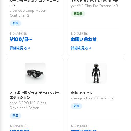
リープモーション コントローラ
YVR Play For Dream MR
ー2
yvr YVR Play For Dream MR
ultraleap Leap Motion
極美品
Controller 2
新品
レンタル料金
レンタル料金
¥100/日〜
お問い合わせ
詳細を見る
詳細を見る
オッポ MRグラス デベロッパー
小鵬 アイアン
エディション
xpeng-robotics Xpeng Iron
oppo OPPO MR Glass
新品
Developer Edition
新品
レンタル料金
レンタル料金