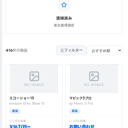
清掃済み
衛生管理徹底
フィルター
416
件の商品
NO IMAGE
NO IMAGE
エコーショー15
マビック3プロ
amazon Echo Show 15
dji Mavic 3 Pro
新品
新品
レンタル料金
レンタル料金
¥167/日〜
お問い合わせ