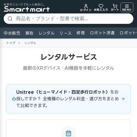
未来をリユースでもっと身近に。
お気に入り
MENU
カート
ログイン
修理
ロボット派遣
ロボット
中古販売
買取
レンタル
リース
トップ
>
レンタル
レンタルサービス
最新のXRデバイス・AI機器を手軽にレンタル
Unitree（ヒューマノイド・四足歩行ロボット）
をお
探しですか？ 全機種のレンタル料金・選び方をまとめ
て比較できます。