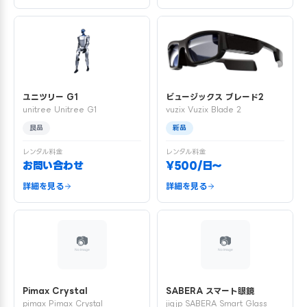
ユニツリー G1
ビュージックス ブレード2
unitree Unitree G1
vuzix Vuzix Blade 2
良品
新品
レンタル料金
レンタル料金
お問い合わせ
¥500/日〜
詳細を見る
詳細を見る
Pimax Crystal
SABERA スマート眼鏡
pimax Pimax Crystal
jigjp SABERA Smart Glass