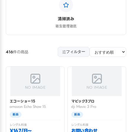
清掃済み
衛生管理徹底
フィルター
416
件の商品
NO IMAGE
NO IMAGE
エコーショー15
マビック3プロ
amazon Echo Show 15
dji Mavic 3 Pro
新品
新品
レンタル料金
レンタル料金
¥167/日〜
お問い合わせ