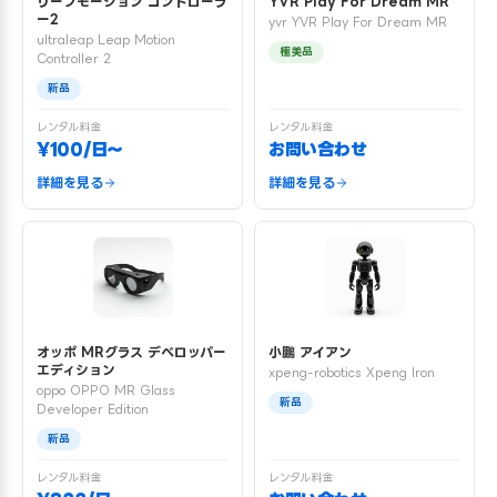
リープモーション コントローラ
YVR Play For Dream MR
ー2
yvr YVR Play For Dream MR
ultraleap Leap Motion
極美品
Controller 2
新品
レンタル料金
レンタル料金
¥100/日〜
お問い合わせ
詳細を見る
詳細を見る
オッポ MRグラス デベロッパー
小鵬 アイアン
エディション
xpeng-robotics Xpeng Iron
oppo OPPO MR Glass
新品
Developer Edition
新品
レンタル料金
レンタル料金